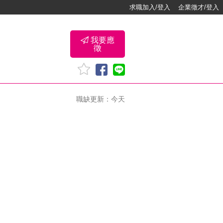
求職加入/登入
企業徵才/登入
我要應
徵
職缺更新：今天