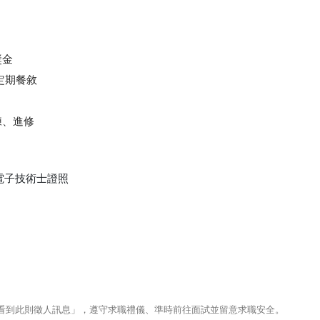
獎金
定期餐敘
練、進修
電子技術士證照
123看到此則徵人訊息」，遵守求職禮儀、準時前往面試並留意求職安全。