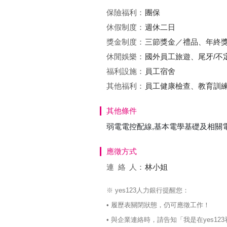
保險福利：
團保
休假制度：
週休二日
獎金制度：
三節獎金／禮品、年終
休閒娛樂：
國外員工旅遊、尾牙/不
福利設施：
員工宿舍
其他福利：
員工健康檢查、教育訓
其他條件
弱電電控配線,基本電學基礎及相關
應徵方式
連絡
人：
林小姐
※ yes123人力銀行提醒您：
• 履歷表關閉狀態，仍可應徵工作！
• 與企業連絡時，請告知「我是在yes