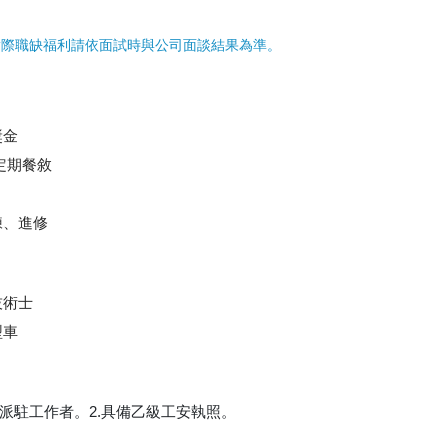
實際職缺福利請依面試時與公司面談結果為準。
獎金
定期餐敘
練、進修
技術士
型車
派駐工作者。2.具備乙級工安執照。