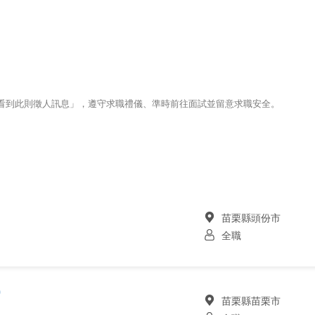
123看到此則徵人訊息」，遵守求職禮儀、準時前往面試並留意求職安全。
苗栗縣頭份市
全職
)
苗栗縣苗栗市