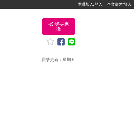
求職加入/登入
企業徵才/登入
我要應
徵
職缺更新：星期五