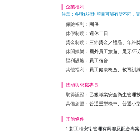
企業福利
注意：各職缺福利項目可能有所不同，
保險福利：
團保
休假制度：
週休二日
獎金制度：
三節獎金／禮品、年終
休閒娛樂：
國外員工旅遊、尾牙/不
福利設施：
員工宿舍
其他福利：
員工健康檢查、教育訓
技能與求職專長
取得認證：
乙級職業安全衛生管理
具備駕照：
普通重型機車、普通小
其他條件
1.對工程安衛管理有興趣及配合專案