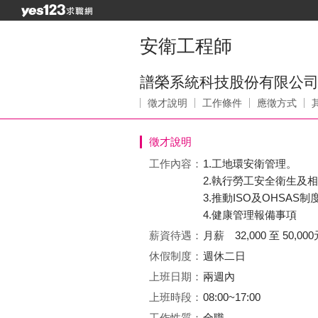
安衛工程師
譜榮系統科技股份有限公
徵才說明
工作條件
應徵方式
徵才說明
工作內容：
1.工地環安衛管理。
2.執行勞工安全衛生及
3.推動ISO及OHSAS制
4.健康管理報備事項
薪資待遇：
月薪 32,000 至 50,000
休假制度：
週休二日
上班日期：
兩週內
上班時段：
08:00~17:00
工作性質：
全職