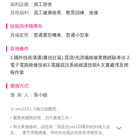
福利設施：
員工宿舍
其他福利：
員工健康檢查、教育訓練、進修
技能與求職專長
具備駕照：
普通重型機車、普通小型車
其他條件
1.國外技術溝通(書信往返).質譜/光譜儀維修實務經驗者佳 2.
電子電路維修技術3.電腦資訊系統維護技能4.文書處理及簡
報作業
應徵方式
連絡
人：
張小姐
※ yes123人力銀行提醒您：
• 履歷表關閉狀態，仍可應徵工作！
• 與企業連絡時，請告知「我是在yes123看到此則徵人訊
息」，遵守求職禮儀、準時前往面試並留意求職安全。