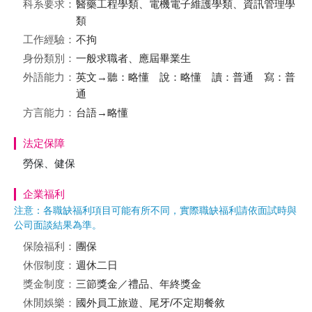
科系要求：
醫藥工程學類、電機電子維護學類、資訊管理學
類
工作經驗：
不拘
身份類別：
一般求職者、應屆畢業生
外語能力：
英文→聽：略懂 說：略懂 讀：普通 寫：普
通
方言能力：
台語→略懂
法定保障
勞保、健保
企業福利
注意：各職缺福利項目可能有所不同，實際職缺福利請依面試時與
公司面談結果為準。
保險福利：
團保
休假制度：
週休二日
獎金制度：
三節獎金／禮品、年終獎金
休閒娛樂：
國外員工旅遊、尾牙/不定期餐敘