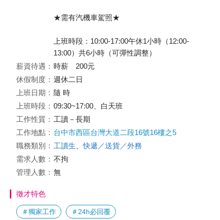
★需有汽機車駕照★
上班時段：10:00-17:00午休1小時（12:00-
13:00）共6小時（可彈性調整）
薪資待遇：
時薪 200元
休假制度：
週休二日
上班日期：
隨 時
上班時段：
09:30~17:00、白天班
工作性質：
工讀－長期
工作地點：
台中市西區台灣大道二段16號16樓之5
職務類別：
工讀生
、
快遞／送貨／外務
需求人數：
不拘
管理人數：
無
徵才特色
＃獨家工作
＃24h必回覆