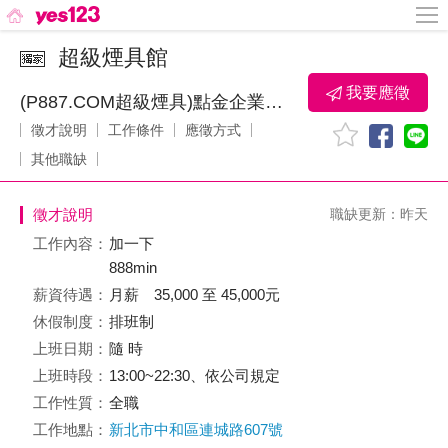
超級煙具館
我要應徵
(P887.COM超級煙具)點金企業有限公司
徵才說明
工作條件
應徵方式
其他職缺
徵才說明
職缺更新：昨天
工作內容：
加一下
888min
薪資待遇：
月薪 35,000 至 45,000元
休假制度：
排班制
上班日期：
隨 時
上班時段：
13:00~22:30、依公司規定
工作性質：
全職
工作地點：
新北市中和區連城路607號