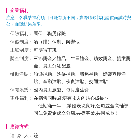
企業福利
注意：各職缺福利項目可能有所不同，實際職缺福利請依面試時與
公司面談結果為準。
保險福利：
團保、職災保險
休假制度：
輪（排）休制、榮譽假
上班制度：
可準時下班
獎金制度：
三節獎金／禮品、生日禮金、績效獎金、提案獎
金、員工分紅配股
輔助津貼：
旅遊補助、進修補助、職務補助、婚喪喜慶津
貼、全勤津貼、伙食津貼、交通津貼
休閒娛樂：
國內員工旅遊、每月慶生會
更多福利：
在銷售同時,能更有收入的貼心成長＞
---任期滿一年---,績優表現良好,公司並全意輔導
同仁免資金成立分店,共築事業,共同成長！
應徵方式
連絡
人：
鐘