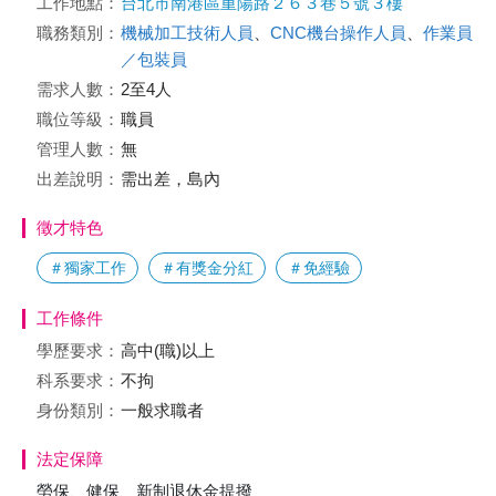
工作地點：
台北市南港區重陽路２６３巷５號３樓
職務類別：
機械加工技術人員
、
CNC機台操作人員
、
作業員
／包裝員
需求人數：
2至4人
職位等級：
職員
管理人數：
無
出差說明：
需出差，島內
徵才特色
＃獨家工作
＃有獎金分紅
＃免經驗
工作條件
學歷要求：
高中(職)以上
科系要求：
不拘
身份類別：
一般求職者
法定保障
勞保、健保、新制退休金提撥