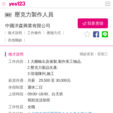
壓克力製作人員
我要應徵
中國洋森興業有限公司
徵才說明
工作條件
應徵方式
其他職缺
徵才說明
職缺更新：星期三
工作內容：
1 大圖輸出及後製.製作美工物品.
2 壓克力製品生產.
3 現場陳列,施工
薪資待遇：
月薪 29,500 至 30,000元
休假制度：
週休二日
上班時段：
09:00~18:00、白天班
視狀況須加班
工作性質：
全職