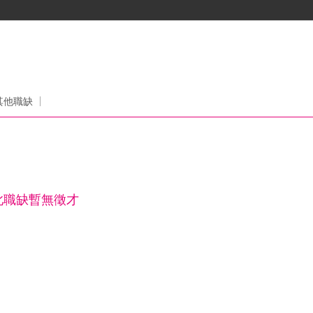
其他職缺
此職缺暫無徵才