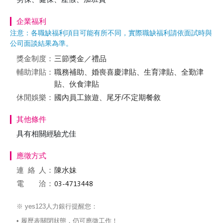
企業福利
注意：各職缺福利項目可能有所不同，實際職缺福利請依面試時與
公司面談結果為準。
獎金制度：
三節獎金／禮品
輔助津貼：
職務補助、婚喪喜慶津貼、生育津貼、全勤津
貼、伙食津貼
休閒娛樂：
國內員工旅遊、尾牙/不定期餐敘
其他條件
具有相關經驗尤佳
應徵方式
連絡
人：
陳水妹
電 洽：
※ yes123人力銀行提醒您：
• 履歷表關閉狀態，仍可應徵工作！