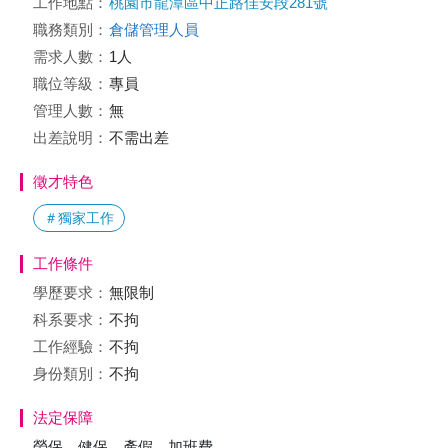
工作地點：
桃園市龍潭區中正路佳安段281號
職務類別：
倉儲管理人員
需求人數：
1人
職位等級：
專員
管理人數：
無
出差說明：
不需出差
徵才特色
＃獨家工作
工作條件
學歷要求：
無限制
科系要求：
不拘
工作經驗：
不拘
身份類別：
不拘
法定保障
勞保、健保、產假、加班費