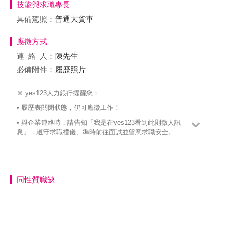
技能與求職專長
具備駕照：
普通大貨車
應徵方式
連絡
人：
陳先生
必備附件：
履歷照片
※ yes123人力銀行提醒您：
• 履歷表關閉狀態，仍可應徵工作！
• 與企業連絡時，請告知「我是在yes123看到此則徵人訊
息」，遵守求職禮儀、準時前往面試並留意求職安全。
同性質職缺