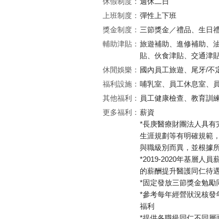
休假制度：
週休二日
上班制度：
彈性上下班
獎金制度：
三節獎金／禮品、生日
輔助津貼：
旅遊補助、進修補助、
貼、伙食津貼、交通津
休閒娛樂：
國內員工旅遊、尾牙/不
福利設施：
哺乳室、員工休息室、
其他福利：
員工健康檢查、教育訓
更多福利：
薪資
*長庚醫療財團法人具
生涯規劃等有明確規範
與職級別而異，並根據
*2019-2020年基
的薪酬提升醫護同仁待
*固定發放三節獎金勉勵
*參考每年經營狀況核發
福利
*提供各職級同仁不同