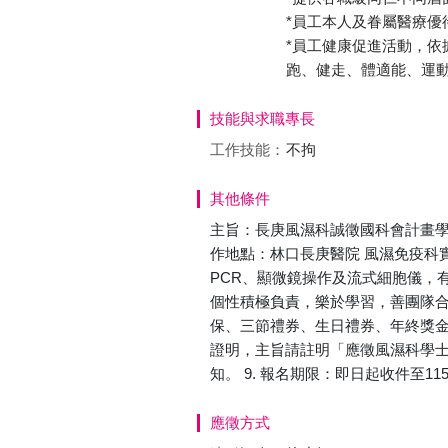
*員工本人及眷屬醫療優
*員工健康促進活動，
跑、健走、體適能、運
技能與求職專長
工作技能：
不拘
其他條件
主旨：長庚風濕科誠徵國科會計畫學士
作地點：林口長庚醫院 風濕免疫科實驗室
PCR、顯微鏡操作及流式細胞儀，有
個性積極負責，樂於學習，善團隊合作
保、三節禮券、生日禮券、年終獎金
證明，主旨請註明「應徵風濕科學士或碩士研
知。 9. 報名期限：即日起收件至
應徵方式