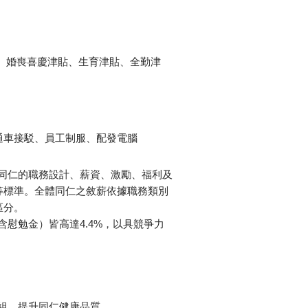
、婚喪喜慶津貼、生育津貼、全勤津
通車接駁、員工制服、配發電腦
同仁的職務設計、薪資、激勵、福利及
等標準。全體同仁之敘薪依據職務類別
區分。
（含慰勉金）皆高達4.4%，以具競爭力
組，提升同仁健康品質。