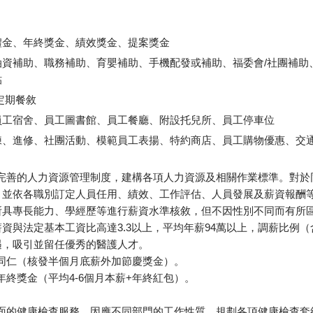
禮金、年終獎金、績效獎金、提案獎金
油資補助、職務補助、育嬰補助、手機配發或補助、福委會/社團補助
貼
定期餐敘
員工宿舍、員工圖書館、員工餐廳、附設托兒所、員工停車位
練、進修、社團活動、模範員工表揚、特約商店、員工購物優惠、交
有完善的人力資源管理制度，建構各項人力資源及相關作業標準。對於
，並依各職別訂定人員任用、績效、工作評估、人員發展及薪資報酬
所具專長能力、學經歷等進行薪資水準核敘，但不因性別不同而有所
層人員薪資與法定基本工資比高達3.3以上，平均年薪94萬以上，調薪比例
遇，吸引並留任優秀的醫護人才。
同仁（核發半個月底薪外加節慶獎金）。
年終獎金（平均4-6個月本薪+年終紅包）。
層面的健康檢查服務，因應不同部門的工作性質，規劃各項健康檢查套