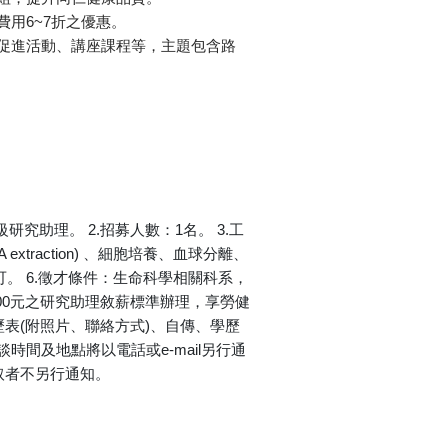
用6~7折之優惠。
促進活動、講座課程等，主題包含路
究助理。 2.招募人數：1名。 3.工
traction) 、細胞培養、血球分離、
。 6.徵才條件：生命科學相關科系，
500元之研究助理敘薪標準辦理，享勞健
表(附照片、聯絡方式)、自傳、學歷
面談時間及地點將以電話或e-mail另行通
錄取者不另行通知。