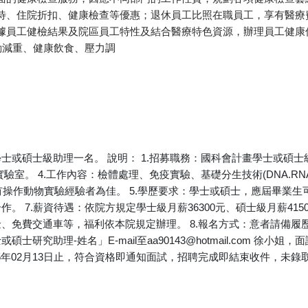
待、住院折扣、健康檢查等優惠；退休員工比照在職員工，享有醫療費
依據員工健檢結果及院區員工特性及結合醫療特色資源，辦理員工健康
動減重、健康飲食、壓力調
或碩士級助理一名。 說明： 1.招募職務：國科會計畫學士或碩士級研
。 4.工作內容：檢體處理、免疫實驗、基礎分生技術(DNA.RNA ex
操作動物實驗經驗者為佳。 5.學歷要求：學士或碩士，應屆畢業生可
。 7.薪資待遇：依院方規定學士級月薪36300元、碩士級月薪41
、免費交通車等，福利依本院規定辦理。 8.報名方式：意者請備履歷
究助理-姓名」E-mail至aa90143@hotmail.com 徐小姐，
115年02月13日止，符合資格即通知面試，招聘完成即結束收件，未