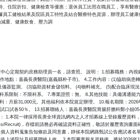
待、住院折扣、健康檢查等優惠；退休員工比照在職員工，享有醫療費
依據員工健檢結果及院區員工特性及結合醫療特色資源，辦理員工健康
動減重、健康飲食、壓力調
心定期契約庶務助理員一名，請查照。 說明： 1.招募職務：內視鏡
。 3.工作地點：嘉義長庚醫院(嘉義縣朴子市)。 4.工作內容：(1)協助病
器監測。 (3)協助資材倉儲領料。 (4)物料補充。 (5)配合臨床現
6.科系限制：不限科系。 7.專業證照：無。 8.其他技能：具備溝通
：月薪31,000元。其他福利依本院規定辦理。 10.報名期限：2026年
筆試口試各50％。 13.招募聯絡人：嘉義長庚醫院胃腸肝膽科鄭小姐05-36
項： 1.本院一律採用長庚全球資訊網內之人才招募線上登錄履歷資料
.tw/tw/Systems/Recruit)，存檔前請務必再確認資料正確性，敬請於
個人資料蒐集告知條款及同意書，靜候本院網路甄試公告應試者名單。
述院址及招募聯絡人收。 3.本院審查報名資格後，將於2026年1月2