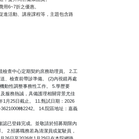
用6~7折之優惠。
促進活動、講座課程等，主題包含路
檢查中心定期契約庶務助理員。 2.工
患轉送、檢查前帶診準備。 (2)內視鏡再處
況機動性調整事務性工作。 5.學歷要
能力及服務熱誠，具備護理相關背景尤佳
1月25日截止。 11.甄試日期：2026
21000轉2242。 14.院區地址：嘉義
，
履歷查詢畫面確認已登錄完成。並敬請於招募期限內
 2.招募職務若為清潔員或駕駛員，
6日至2026年1月29日在本院網路