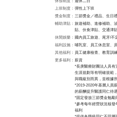
休假制度：
週休二日
上班制度：
彈性上下班
獎金制度：
三節獎金／禮品、生日
輔助津貼：
旅遊補助、進修補助、
貼、伙食津貼、交通津
休閒娛樂：
國內員工旅遊、尾牙/不
福利設施：
哺乳室、員工休息室、
其他福利：
員工健康檢查、教育訓
更多福利：
薪資
*長庚醫療財團法人具
生涯規劃等有明確規範
與職級別而異，並根據
*2019-2020年基
的薪酬提升醫護同仁待
*固定發放三節獎金勉勵
*參考每年經營狀況核發
福利
*提供各職級同仁不同