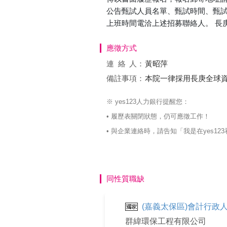
公告甄試人員名單、甄試時間、甄試
上班時間電洽上述招募聯絡人。 長
應徵方式
連絡
人：
黃昭萍
備註事項：
本院一律採用長庚全球資訊網內之人
※ yes123人力銀行提醒您：
• 履歷表關閉狀態，仍可應徵工作！
• 與企業連絡時，請告知「我是在yes
同性質職缺
(嘉義太保區)會計行政
群緯環保工程有限公司