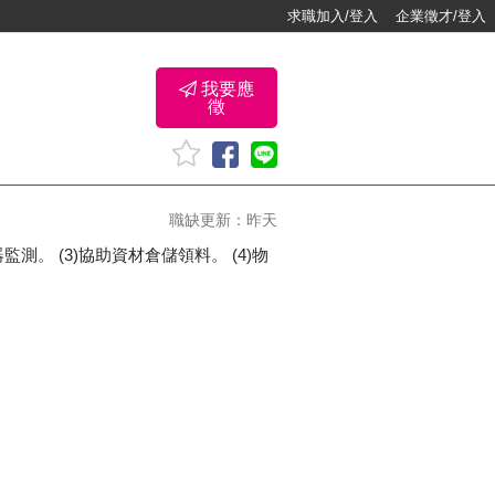
求職加入/登入
企業徵才/登入
我要應
徵
職缺更新：昨天
測。 (3)協助資材倉儲領料。 (4)物