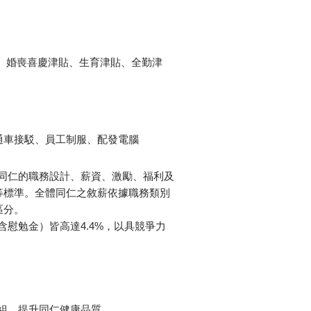
、婚喪喜慶津貼、生育津貼、全勤津
通車接駁、員工制服、配發電腦
同仁的職務設計、薪資、激勵、福利及
等標準。全體同仁之敘薪依據職務類別
區分。
（含慰勉金）皆高達4.4%，以具競爭力
組，提升同仁健康品質。