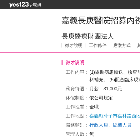
嘉義長庚醫院招募內
長庚醫療財團法人
徵才說明
工作條件
應徵方式
徵才說明
工作內容：
(1)協助病患轉送、檢查
料補充。 (5)配合臨床
薪資待遇：
月薪 31,000元
休假制度：
依公司規定
工作性質：
全職
工作地點：
嘉義縣朴子市嘉朴路西段
職務類別：
行政人員
、
總機人員
管理人數：
無