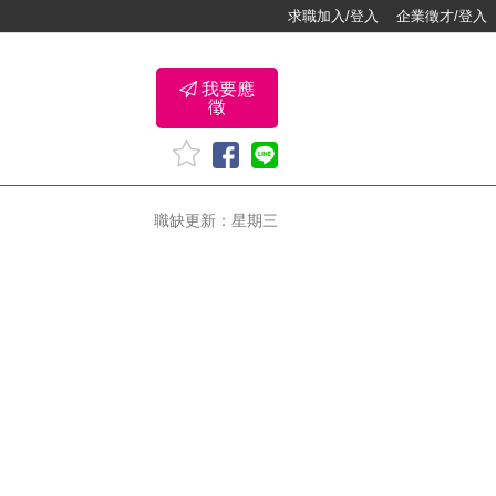
求職加入/登入
企業徵才/登入
我要應
徵
職缺更新：星期三