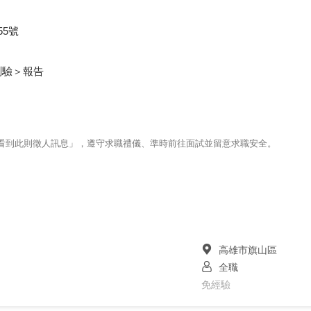
5號
測驗＞報告
123看到此則徵人訊息」，遵守求職禮儀、準時前往面試並留意求職安全。
高雄市旗山區
全職
免經驗