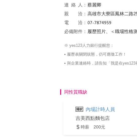
連絡
人：
蔡麗卿
親 洽：
高雄市大寮區鳳林二路25
電 洽：
必備附件：
履歷照片、＜職場性格
※ yes123人力銀行提醒您：
• 履歷表關閉狀態，仍可應徵工作！
• 與企業連絡時，請告知「我是在yes
同性質職缺
內場計時人員
吉美西點麵包店
時薪 200元