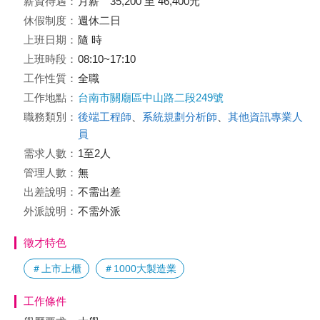
薪資待遇：
月薪 35,200 至 46,400元
休假制度：
週休二日
上班日期：
隨 時
上班時段：
08:10~17:10
工作性質：
全職
工作地點：
台南市關廟區中山路二段249號
職務類別：
後端工程師
、
系統規劃分析師
、
其他資訊專業人
員
需求人數：
1至2人
管理人數：
無
出差說明：
不需出差
外派說明：
不需外派
徵才特色
＃上市上櫃
＃1000大製造業
工作條件