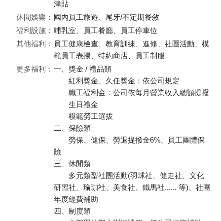
津貼
休閒娛樂：
國內員工旅遊、尾牙/不定期餐敘
福利設施：
哺乳室、員工餐廳、員工停車位
其他福利：
員工健康檢查、教育訓練、進修、社團活動、模
範員工表揚、特約商店、員工制服
更多福利：
一、獎金 / 禮品類
紅利獎金、久任獎金：依公司規定
職工福利金：公司依每月營業收入總額提撥
生日禮金
模範勞工選拔
二、保險類
勞保、健保、勞退提撥金6%、員工團體保
險
三、休閒類
多元類型社團活動(羽球社、健走社、文化
研習社、瑜珈社、美食社、鐵馬社...... 等)、社團
年度經費補助
四、制度類