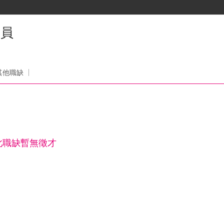
人員
其他職缺
此職缺暫無徵才