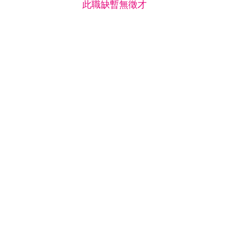
此職缺暫無徵才