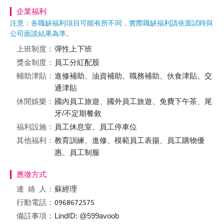
企業福利
注意：各職缺福利項目可能有所不同，實際職缺福利請依面試時與
公司面談結果為準。
上班制度：
彈性上下班
獎金制度：
員工分紅配股
輔助津貼：
進修補助、油資補助、職務補助、伙食津貼、交
通津貼
休閒娛樂：
國內員工旅遊、國外員工旅遊、免費下午茶、尾
牙/不定期餐敘
福利設施：
員工休息室、員工停車位
其他福利：
教育訓練、進修、模範員工表揚、員工購物優
惠、員工制服
應徵方式
連絡
人：
蘇經理
行動電話：
備註事項：
LindID: @599avoob