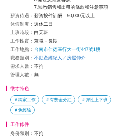
7.知悉銷售和出租的條款和注意事項
薪資待遇：
薪資按件計酬 50,000元以上
休假制度：
週休二日
上班時段：
白天班
工作性質：
兼職－長期
工作地點：
台南市仁德區行大一街447號1樓
職務類別：
不動產經紀人／房屋仲介
需求人數：
不拘
管理人數：
無
徵才特色
＃獨家工作
＃有獎金分紅
＃彈性上下班
＃免經驗
工作條件
身份類別：
不拘