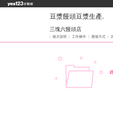
豆漿饅頭豆漿生產.
三塊六饅頭店
徵才說明
工作條件
應徵方式