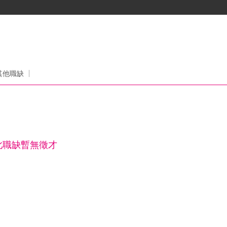
其他職缺
此職缺暫無徵才