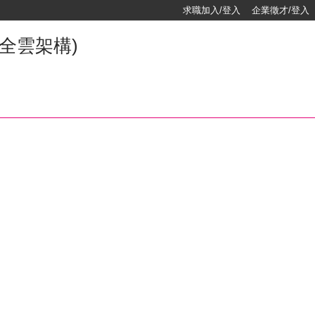
求職加入/登入
企業徵才/登入
t、全雲架構)