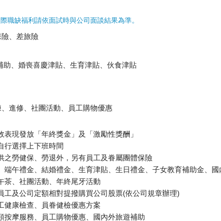
實際職缺福利請依面試時與公司面談結果為準。
保險、差旅險
補助、婚喪喜慶津貼、生育津貼、伙食津貼
練、進修、社團活動、員工購物優惠
的績效表現發放「年終獎金」及「激勵性獎酬」
性自行選擇上下班時間
應提供之勞健保、勞退外，另有員工及眷屬團體保險
禮金、端午禮金、結婚禮金、生育津貼、生日禮金、子女教育補助金、
福下午茶、社團活動、年終尾牙活動
由員工及公司定額相對提撥購買公司股票(依公司規章辦理)
期員工健康檢查、員眷健檢優惠方案
費肩頸按摩服務、員工購物優惠、國內外旅遊補助