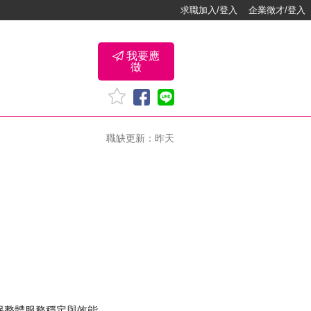
求職加入/登入
企業徵才/登入
我要應
徵
職缺更新：昨天
保整體服務穩定與效能。