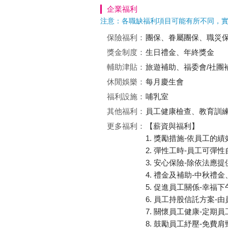
企業福利
注意：各職缺福利項目可能有所不同，
保險福利：
團保、眷屬團保、職災
獎金制度：
生日禮金、年終獎金
輔助津貼：
旅遊補助、福委會/社團
休閒娛樂：
每月慶生會
福利設施：
哺乳室
其他福利：
員工健康檢查、教育訓
更多福利：
【薪資與福利】
1. 獎勵措施-依員工
2. 彈性工時-員工可彈
3. 安心保險-除依法
4. 禮金及補助-中秋
5. 促進員工關係-幸
6. 員工持股信託方案-
7. 關懷員工健康-定
8. 鼓勵員工紓壓-免