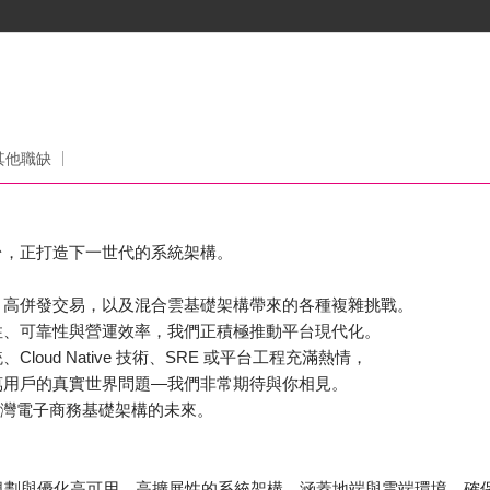
司
其他職缺
台，正打造下一世代的系統架構。
、高併發交易，以及混合雲基礎架構帶來的各種複雜挑戰。
性、可靠性與營運效率，我們正積極推動平台現代化。
loud Native 技術、SRE 或平台工程充滿熱情，
萬用戶的真實世界問題—我們非常期待與你相見。
台灣電子商務基礎架構的未來。
責規劃與優化高可用、高擴展性的系統架構，涵蓋地端與雲端環境，確