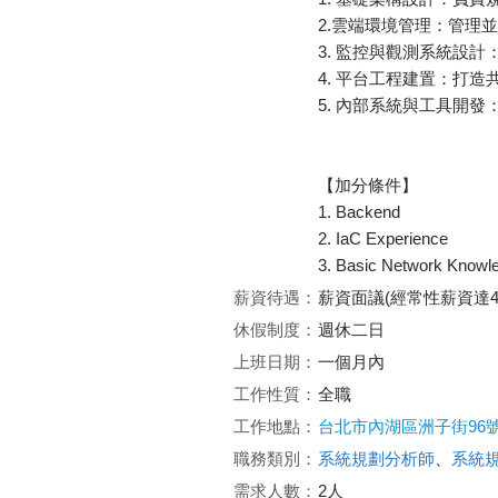
2.雲端環境管理：管理並
3. 監控與觀測系統設
4. 平台工程建置：打
5. 內部系統與工具開
【加分條件】
1. Backend
2. IaC Experience
3. Basic Network Knowl
薪資待遇：
薪資面議(經常性薪資達4
休假制度：
週休二日
上班日期：
一個月內
工作性質：
全職
工作地點：
台北市內湖區洲子街96號
職務類別：
系統規劃分析師
、
系統
需求人數：
2人