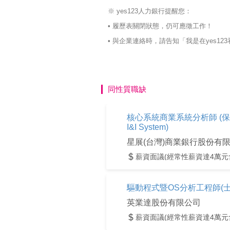
※ yes123人力銀行提醒您：
• 履歷表關閉狀態，仍可應徵工作！
• 與企業連絡時，請告知「我是在yes
同性質職缺
核心系統商業系統分析師 (保險) | Bu
I&I System)
星展(台灣)商業銀行股份有
薪資面議(經常性薪資達4萬元
驅動程式暨OS分析工程師(士
英業達股份有限公司
薪資面議(經常性薪資達4萬元