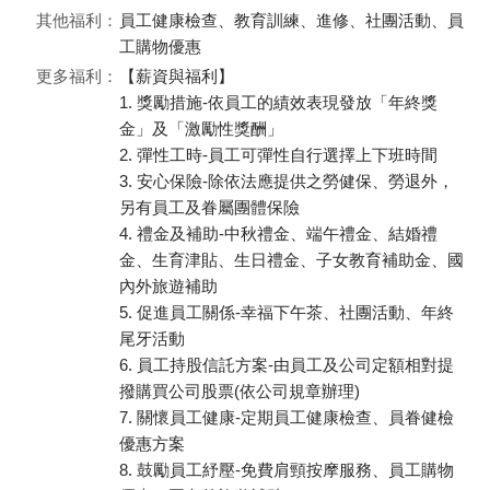
其他福利：
員工健康檢查、教育訓練、進修、社團活動、員
工購物優惠
更多福利：
【薪資與福利】
1. 獎勵措施-依員工的績效表現發放「年終獎
金」及「激勵性獎酬」
2. 彈性工時-員工可彈性自行選擇上下班時間
3. 安心保險-除依法應提供之勞健保、勞退外，
另有員工及眷屬團體保險
4. 禮金及補助-中秋禮金、端午禮金、結婚禮
金、生育津貼、生日禮金、子女教育補助金、國
內外旅遊補助
5. 促進員工關係-幸福下午茶、社團活動、年終
尾牙活動
6. 員工持股信託方案-由員工及公司定額相對提
撥購買公司股票(依公司規章辦理)
7. 關懷員工健康-定期員工健康檢查、員眷健檢
優惠方案
8. 鼓勵員工紓壓-免費肩頸按摩服務、員工購物