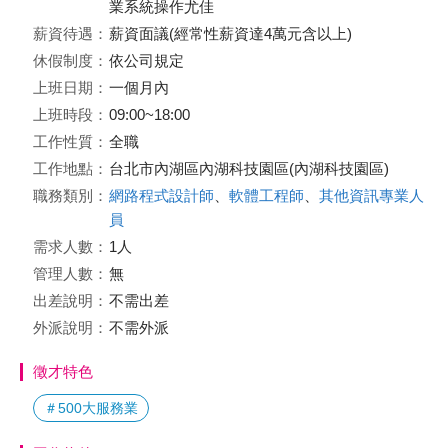
業系統操作尤佳
薪資待遇：
薪資面議(經常性薪資達4萬元含以上)
休假制度：
依公司規定
上班日期：
一個月內
上班時段：
09:00~18:00
工作性質：
全職
工作地點：
台北市內湖區內湖科技園區(內湖科技園區)
職務類別：
網路程式設計師
、
軟體工程師
、
其他資訊專業人
員
需求人數：
1人
管理人數：
無
出差說明：
不需出差
外派說明：
不需外派
徵才特色
＃500大服務業