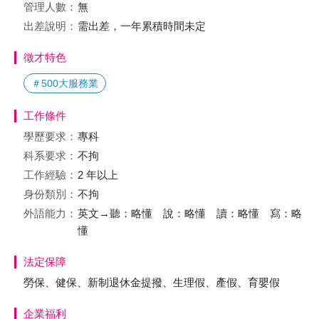
管理人數：
無
出差說明：
需出差，一年累積時間未定
徵才特色
＃500大服務業
工作條件
學歷要求：
專科
科系要求：
不拘
工作經驗：
2 年以上
身份類別：
不拘
外語能力：
英文→聽：略懂 說：略懂 讀：略懂 寫：略
懂
法定保障
勞保、健保、新制退休金提撥、生理假、產假、育嬰假
企業福利