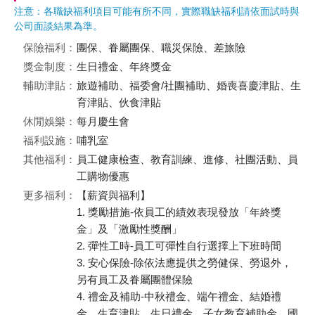
注意：各職缺福利項目可能有所不同，實際職缺福利請依面試時與
公司面談結果為準。
保險福利：
團保、眷屬團保、職災保險、差旅險
獎金制度：
生日禮金、年終獎金
輔助津貼：
旅遊補助、福委會/社團補助、婚喪喜慶津貼、生
育津貼、伙食津貼
休閒娛樂：
每月慶生會
福利設施：
哺乳室
其他福利：
員工健康檢查、教育訓練、進修、社團活動、員
工購物優惠
更多福利：
【薪資與福利】
1. 獎勵措施-依員工的績效表現發放「年終獎
金」及「激勵性獎酬」
2. 彈性工時-員工可彈性自行選擇上下班時間
3. 安心保險-除依法應提供之勞健保、勞退外，
另有員工及眷屬團體保險
4. 禮金及補助-中秋禮金、端午禮金、結婚禮
金、生育津貼、生日禮金、子女教育補助金、國