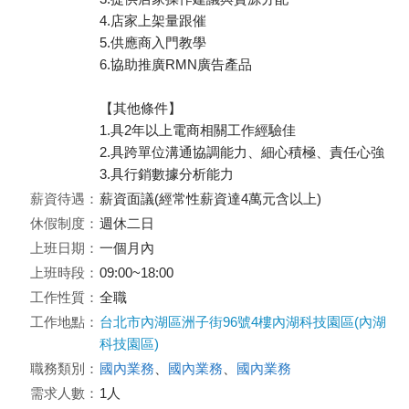
4.店家上架量跟催
5.供應商入門教學
6.協助推廣RMN廣告產品
【其他條件】
1.具2年以上電商相關工作經驗佳
2.具跨單位溝通協調能力、細心積極、責任心強
3.具行銷數據分析能力
薪資待遇：
薪資面議(經常性薪資達4萬元含以上)
休假制度：
週休二日
上班日期：
一個月內
上班時段：
09:00~18:00
工作性質：
全職
工作地點：
台北市內湖區洲子街96號4樓內湖科技園區(內湖
科技園區)
職務類別：
國內業務
、
國內業務
、
國內業務
需求人數：
1人