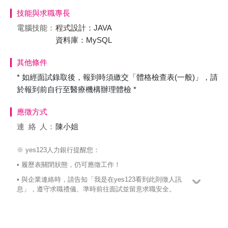
技能與求職專長
電腦技能：
程式設計：JAVA
資料庫：MySQL
其他條件
* 如經面試錄取後，報到時須繳交「體格檢查表(一般)」，請
於報到前自行至醫療機構辦理體檢 *
應徵方式
連絡
人：
陳小姐
※ yes123人力銀行提醒您：
• 履歷表關閉狀態，仍可應徵工作！
• 與企業連絡時，請告知「我是在yes123看到此則徵人訊
息」，遵守求職禮儀、準時前往面試並留意求職安全。