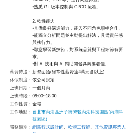
•熟悉 Git 版本控制與 CI/CD 流程。
2. 軟性能力
•具備良好溝通能力，能與不同角色順暢合作。
•能獨立分析問題並主動提出解法，具備責任感
與執行力。
•願意學習新技術，對系統品質與工程細節有要
求。
•對 AI 技術與 AI 輔助開發具興趣者佳。
薪資待遇：
薪資面議(經常性薪資達4萬元含以上)
休假制度：
依公司規定
上班日期：
一個月內
上班時段：
09:00~18:00
工作性質：
全職
工作地點：
台北市內湖區洲子街96號內湖科技園區(內湖科
技園區)
職務類別：
網路程式設計師
、
軟體工程師
、
其他資訊專業人