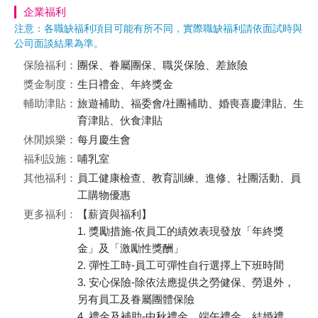
企業福利
注意：各職缺福利項目可能有所不同，實際職缺福利請依面試時與
公司面談結果為準。
保險福利：
團保、眷屬團保、職災保險、差旅險
獎金制度：
生日禮金、年終獎金
輔助津貼：
旅遊補助、福委會/社團補助、婚喪喜慶津貼、生
育津貼、伙食津貼
休閒娛樂：
每月慶生會
福利設施：
哺乳室
其他福利：
員工健康檢查、教育訓練、進修、社團活動、員
工購物優惠
更多福利：
【薪資與福利】
1. 獎勵措施-依員工的績效表現發放「年終獎
金」及「激勵性獎酬」
2. 彈性工時-員工可彈性自行選擇上下班時間
3. 安心保險-除依法應提供之勞健保、勞退外，
另有員工及眷屬團體保險
4. 禮金及補助-中秋禮金、端午禮金、結婚禮