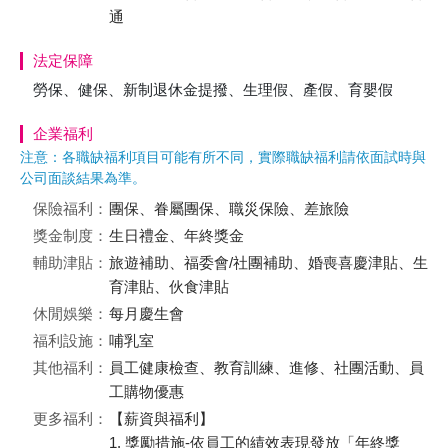
通
法定保障
勞保、健保、新制退休金提撥、生理假、產假、育嬰假
企業福利
注意：各職缺福利項目可能有所不同，實際職缺福利請依面試時與
公司面談結果為準。
保險福利：
團保、眷屬團保、職災保險、差旅險
獎金制度：
生日禮金、年終獎金
輔助津貼：
旅遊補助、福委會/社團補助、婚喪喜慶津貼、生
育津貼、伙食津貼
休閒娛樂：
每月慶生會
福利設施：
哺乳室
其他福利：
員工健康檢查、教育訓練、進修、社團活動、員
工購物優惠
更多福利：
【薪資與福利】
1. 獎勵措施-依員工的績效表現發放「年終獎