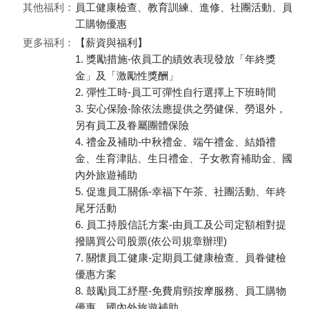
其他福利：
員工健康檢查、教育訓練、進修、社團活動、員
工購物優惠
更多福利：
【薪資與福利】
1. 獎勵措施-依員工的績效表現發放「年終獎
金」及「激勵性獎酬」
2. 彈性工時-員工可彈性自行選擇上下班時間
3. 安心保險-除依法應提供之勞健保、勞退外，
另有員工及眷屬團體保險
4. 禮金及補助-中秋禮金、端午禮金、結婚禮
金、生育津貼、生日禮金、子女教育補助金、國
內外旅遊補助
5. 促進員工關係-幸福下午茶、社團活動、年終
尾牙活動
6. 員工持股信託方案-由員工及公司定額相對提
撥購買公司股票(依公司規章辦理)
7. 關懷員工健康-定期員工健康檢查、員眷健檢
優惠方案
8. 鼓勵員工紓壓-免費肩頸按摩服務、員工購物
優惠、國內外旅遊補助