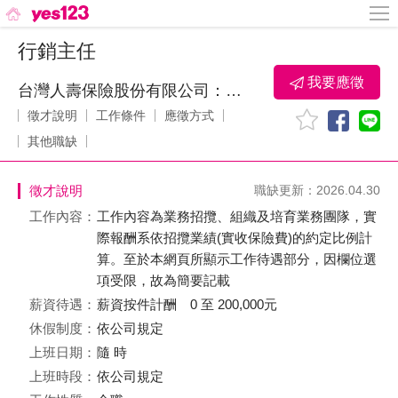
行銷主任
我要應徵
台灣人壽保險股份有限公司：宏寶通訊處‧蕭凱駿（核准文號：台北一字第114111201號）
徵才說明
工作條件
應徵方式
其他職缺
徵才說明
職缺更新：2026.04.30
工作內容：
工作內容為業務招攬、組織及培育業務團隊，實
際報酬系依招攬業績(實收保險費)的約定比例計
算。至於本網頁所顯示工作待遇部分，因欄位選
項受限，故為簡要記載
薪資待遇：
薪資按件計酬 0 至 200,000元
休假制度：
依公司規定
上班日期：
隨 時
上班時段：
依公司規定