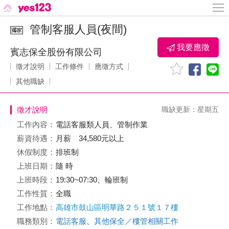
管制客服人員(夜間)
我要應徵
賓志保全股份有限公司
徵才說明
工作條件
應徵方式
其他職缺
徵才說明
職缺更新：星期五
工作內容：
電話客服類人員、管制作業
薪資待遇：
月薪 34,580元以上
休假制度：
排班制
上班日期：
隨 時
上班時段：
19:30~07:30、輪班制
工作性質：
全職
工作地點：
高雄市鼓山區明華路２５１號１７樓
職務類別：
電話客服
、
其他保全／樓管相關工作