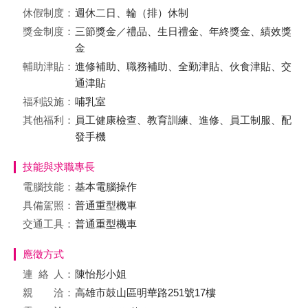
休假制度：
週休二日、輪（排）休制
獎金制度：
三節獎金／禮品、生日禮金、年終獎金、績效獎
金
輔助津貼：
進修補助、職務補助、全勤津貼、伙食津貼、交
通津貼
福利設施：
哺乳室
其他福利：
員工健康檢查、教育訓練、進修、員工制服、配
發手機
技能與求職專長
電腦技能：
基本電腦操作
具備駕照：
普通重型機車
交通工具：
普通重型機車
應徵方式
連絡
人：
陳怡彤小姐
親 洽：
高雄市鼓山區明華路251號17樓