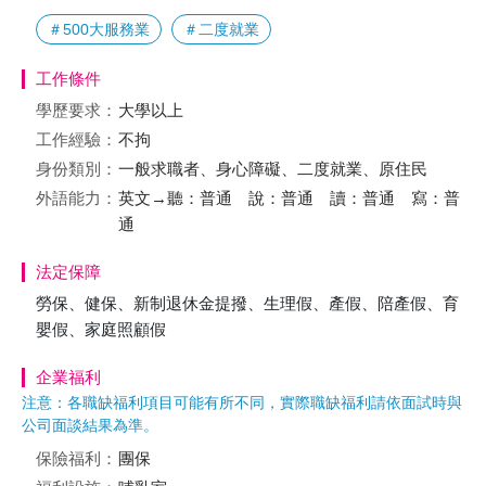
＃500大服務業
＃二度就業
工作條件
學歷要求：
大學以上
工作經驗：
不拘
身份類別：
一般求職者、身心障礙、二度就業、原住民
外語能力：
英文→聽：普通 說：普通 讀：普通 寫：普
通
法定保障
勞保、健保、新制退休金提撥、生理假、產假、陪產假、育
嬰假、家庭照顧假
企業福利
注意：各職缺福利項目可能有所不同，實際職缺福利請依面試時與
公司面談結果為準。
保險福利：
團保