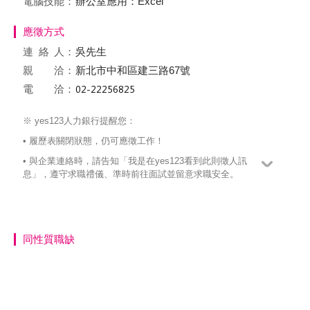
電腦技能：
辦公室應用：Excel
應徵方式
連絡
人：
吳先生
親 洽：
新北市中和區建三路67號
電 洽：
※ yes123人力銀行提醒您：
• 履歷表關閉狀態，仍可應徵工作！
• 與企業連絡時，請告知「我是在yes123看到此則徵人訊
息」，遵守求職禮儀、準時前往面試並留意求職安全。
同性質職缺