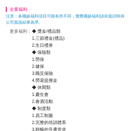
企業福利
注意：各職缺福利項目可能有所不同，實際職缺福利請依面試時與
公司面談結果為準。
更多福利：
◆ 獎金/禮品類
1.三節禮金(禮品)
2.生日禮券
◆ 保險類
1.勞保
2.健保
3.職災保險
4.勞退提撥金
◆ 休閒類
1.慶生會
2.春酒活動
◆ 制度類
1.員工制服
2.完整的培訓體系
3.順暢的升遷管道