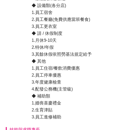
◆ 設備類(各分店)
1.員工宿舍
2.員工餐廳(免費供應當班餐食)
3.員工更衣室
◆ 請 / 休假制度
1.月休9-10天
2.特休/年假
3.其餘休假依照勞基法規定給予
◆ 其他
1.員工住宿/餐飲消費優惠
2.員工停車優惠
3.年度健康檢查
4.配發公務機(主管級)
◆ 補助類
1.婚喪喜慶禮金
2.生育津貼
3.員工進修補助
技能與求職專長