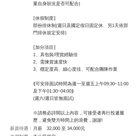
量自身狀況是否可配合)
⟦休假制度⟧
部份排休制(週日及國定假日固定休、另1天依部
門排休規定安排)
⟦加分項目⟧
1、具包裝/理貨經驗佳
2、需揀貨速度快
3、穩定度高、細心度佳、可配合團隊作業
⟪可安排面試時間為週一至週五上午09:30~11:00
及下午01:30~04:00⟫
(週六/週日皆無面試)
※請務必詳閱以上內容，可接受者再行投遞履
歷，避免雙方時間上的浪費，謝謝!
薪資待遇：
月薪 32,000 至 34,000元