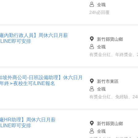
全職
24h必回覆
駐廠內勤行政人員】周休六日月薪
新竹縣寶山鄉
利➽LINE即可安排
全職
有獎金分紅、年終獎金、2
加坡外商公司-日班設備助理】休六日月
新竹市東區
年終➢夜校生可/LINE報名
全職
有獎金分紅、免經驗、24
廠HR助理】周休六日月薪
新竹縣寶山鄉
利➽LINE即可安排
全職