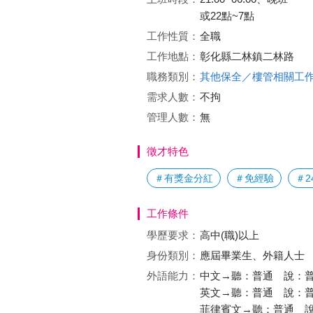
或22點~7點
工作性質：
全職
工作地點：
彰化縣二林鎮二林路
職務類別：
其他保全／樓管相關工
需求人數：
不拘
管理人數：
無
徵才特色
＃有獎金分紅
＃免經驗
＃2
工作條件
學歷要求：
高中(職)以上
身份類別：
應屆畢業生、外籍人士
外語能力：
中文→聽：普通 說：
英文→聽：普通 說：
菲律賓文→聽：普通 