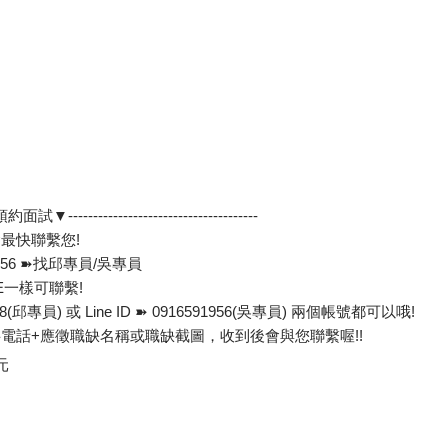
-▼預約面試▼--------------------------------------
最快聯繫您!
-956 ➽找邱專員/吳專員
E一樣可聯繫!
9588(邱專員) 或 Line ID ➽ 0916591956(吳專員) 兩個帳號都可以哦!
電話+應徵職缺名稱或職缺截圖，收到後會與您聯繫喔!!
元