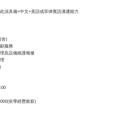
因此須具備=中文+英語或菲律賓語溝通能力
宿舍)
照顧服務
管理及設備維護報修
管理
饋
00
8000(依學經歷敘薪)