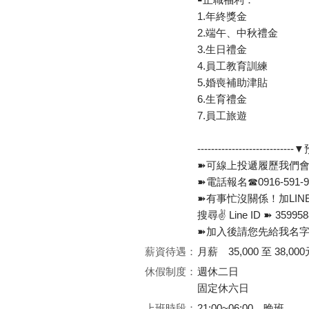
1.年終獎金
2.端午、中秋禮金
3.生日禮金
4.員工教育訓練
5.婚喪補助津貼
6.生育禮金
7.員工旅遊
---------------------------
➽可線上投遞履歷我們會
➽電話報名☎️0916-591
➽有事忙沒關係！加LIN
搜尋✌ Line ID ➽ 359
➽加入後請您先給我名字
薪資待遇：
月薪 35,000 至 38,000
休假制度：
週休二日
固定休六日
上班時段：
21:00~06:00、晚班