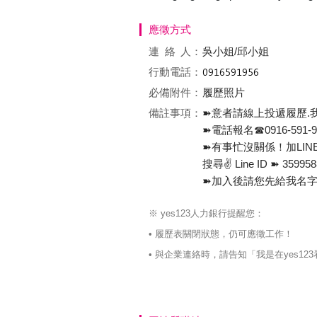
應徵方式
連絡
人：
吳小姐/邱小姐
行動電話：
必備附件：
履歷照片
備註事項：
➽意者請線上投遞履歷.
➽電話報名☎️0916-591
➽有事忙沒關係！加LIN
搜尋✌ Line ID ➽ 359
➽加入後請您先給我名字
※ yes123人力銀行提醒您：
• 履歷表關閉狀態，仍可應徵工作！
• 與企業連絡時，請告知「我是在yes