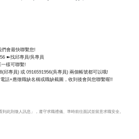
我們會最快聯繫您!
-956 ➽找邱專員/吳專員
E一樣可聯繫!
9588(邱專員) 或 0916591956(吳專員) 兩個帳號都可以哦!
電話+應徵職缺名稱或職缺截圖，收到後會與您聯繫喔!!
123看到此則徵人訊息」，遵守求職禮儀、準時前往面試並留意求職安全。