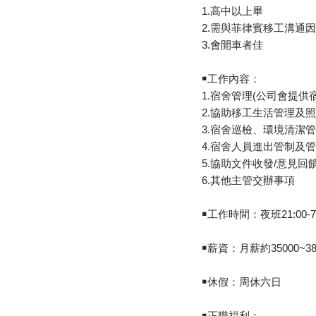
1.高中以上畢
2.需與菲律賓移工溝通
3.會開車者佳
￭工作內容：
1.宿舍管理(公司會提供
2.協助移工生活管理及
3.宿舍巡檢、環境清潔
4.宿舍人員進出管制及
5.協助文件收發/意見回
6.其他主管交辦事項
￭工作時間：夜班21:00-7:
￭薪資：月薪約35000~3
￭休假：周休六日
￭正職福利：