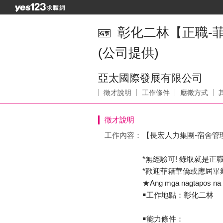
彰化二林【正職-菲
(公司提供)
亞太國際發展有限公司
徵才說明
工作條件
應徵方式
徵才說明
工作內容：
【長宏人力集團-宿舍管
*無經驗可! 錄取就是正職
*歡迎菲籍華僑或應屆畢
★Ang mga nagtapos na ma
￭工作地點：彰化二林
￭能力條件：