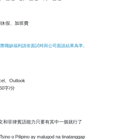
別休假、加班費
實際職缺福利請依面試時與公司面談結果為準。
、Outlook
0字/分
英文和菲律賓語能力只要有其中一個就行了
ino o Pilipino ay malugod na tinatanggap