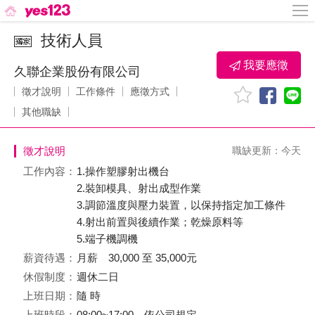
技術人員
我要應徵
久聯企業股份有限公司
徵才說明
工作條件
應徵方式
其他職缺
徵才說明
職缺更新：今天
工作內容：
1.操作塑膠射出機台
2.裝卸模具、射出成型作業
3.調節溫度與壓力裝置，以保持指定加工條件
4.射出前置與後續作業；乾燥原料等
5.端子機調機
薪資待遇：
月薪 30,000 至 35,000元
休假制度：
週休二日
上班日期：
隨 時
上班時段：
08:00~17:00、依公司規定