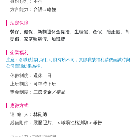
身份類別：
不拘
方言能力：
台語→略懂
法定保障
勞保、健保、新制退休金提撥、生理假、產假、陪產假、育
嬰假、家庭照顧假、加班費
企業福利
注意：各職缺福利項目可能有所不同，實際職缺福利請依面試時與
公司面談結果為準。
休假制度：
週休二日
上班制度：
可準時下班
獎金制度：
三節獎金／禮品
應徵方式
連絡
人：
林副總
必備附件：
履歷照片、＜職場性格測驗＞報告
※ yes123人力銀行提醒您：