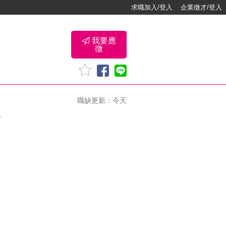
求職加入/登入
企業徵才/登入
我要應
徵
職缺更新：今天
卷