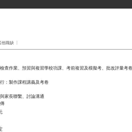
其他職缺
：檢查作業、預習與複習學校功課、考前複習及模擬考、批改評量考
執行：製作課程講義及考卷
，與家長聯繫、討論溝通
宣傳
元
定