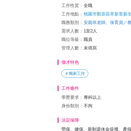
工作性質：
全職
工作地點：
桃園市觀音區草新里新生路
職務類別：
安親班老師
、
保育員／
需求人數：
1至2人
職位等級：
職員
管理人數：
未填寫
徵才特色
＃獨家工作
工作條件
學歷要求：
專科以上
身份類別：
不拘
法定保障
勞保、健保、新制退休金提撥、產