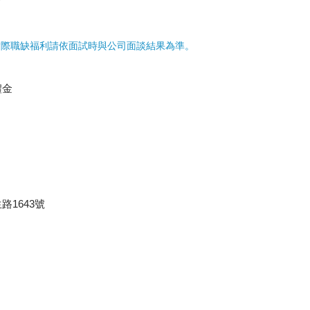
實際職缺福利請依面試時與公司面談結果為準。
禮金
1643號