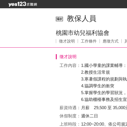
教保人員
桃園市幼兒福利協會
徵才說明
工作條件
應徵方式
徵才說明
工作內容：
1.國小學童的課業輔導
2.教授生活常規
3.寒暑假課程的規劃與
4.協調學生的衝突
5.掌握學生的學習狀況
6.協助櫃檯事務及招生
薪資待遇：
月薪 29,500 至 35,000
休假制度：
週休二日
上班時段：
12:00~20:00、依公司規