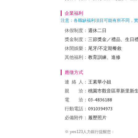
企業福利
注意：各職缺福利項目可能有所不同，
休假制度：
週休二日
獎金制度：
三節獎金／禮品、生日
休閒娛樂：
尾牙/不定期餐敘
其他福利：
教育訓練、進修
應徵方式
連絡
人：
王素華小姐
親 洽：
桃園市觀音區草新里新生路
電 洽：
行動電話：
必備附件：
履歷照片
※ yes123人力銀行提醒您：