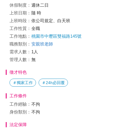
休假制度：
週休二日
上班日期：
隨 時
上班時段：
依公司規定、白天班
工作性質：
全職
工作地點：
桃園市中壢區雙福路145號
職務類別：
安親班老師
需求人數：
1人
管理人數：
無
徵才特色
＃獨家工作
＃24h必回覆
工作條件
工作經驗：
不拘
身份類別：
不拘
法定保障