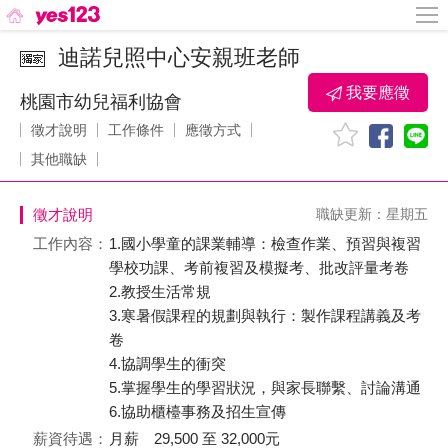
迪諾兒照中心安親班老師
我要應徵
桃園市幼兒福利協會
徵才說明
工作條件
應徵方式
其他職缺
徵才說明
職缺更新：星期五
工作內容：
1.國小學童的課業輔導：檢查作業、預習與複習
學校功課、考前複習及模擬考、批改評量考卷
2.教授生活常規
3.寒暑假課程的規劃與執行：製作課程講義及考
卷
4.協調學生的衝突
5.掌握學生的學習狀況，與家長聯繫、討論溝通
6.協助櫃檯事務及招生宣傳
薪資待遇：
月薪 29,500 至 32,000元