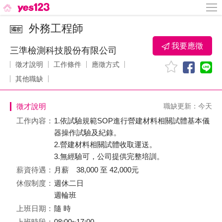
外務工程師
我要應徵
三準檢測科技股份有限公司
徵才說明
工作條件
應徵方式
其他職缺
徵才說明
職缺更新：今天
工作內容：
1.依試驗規範SOP進行營建材料相關試體基本儀
器操作試驗及紀錄。
2.營建材料相關試體收取運送。
3.無經驗可，公司提供完整培訓。
薪資待遇：
月薪 38,000 至 42,000元
休假制度：
週休二日
週輪班
上班日期：
隨 時
上班時段：
08:00~17:00