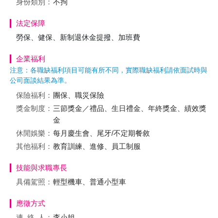
身份類別：
不拘
法定保障
勞保、健保、新制退休金提撥、加班費
企業福利
注意：各職缺福利項目可能有所不同，實際職缺福利請依面試時與
公司面談結果為準。
保險福利：
團保、職災保險
獎金制度：
三節獎金／禮品、生日禮金、年終獎金、績效獎
金
休閒娛樂：
每月慶生會、尾牙/不定期餐敘
其他福利：
教育訓練、進修、員工制服
技能與求職專長
具備駕照：
輕型機車、普通小型車
應徵方式
連絡
人：
李小姐