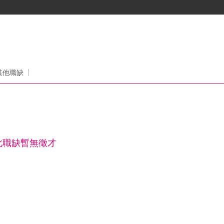
、
司
其他職缺
此職缺暫無徵才