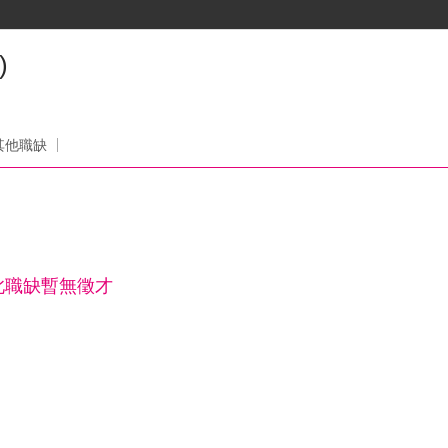
)
其他職缺
此職缺暫無徵才