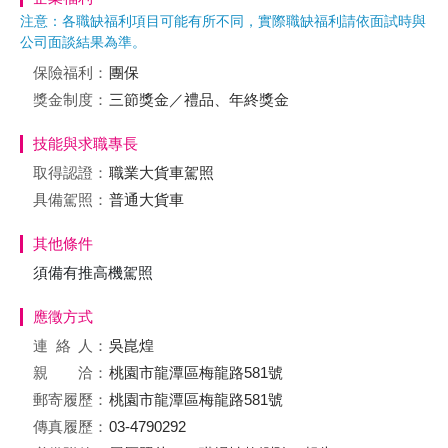
注意：各職缺福利項目可能有所不同，實際職缺福利請依面試時與
公司面談結果為準。
保險福利：
團保
獎金制度：
三節獎金／禮品、年終獎金
技能與求職專長
取得認證：
職業大貨車駕照
具備駕照：
普通大貨車
其他條件
須備有推高機駕照
應徵方式
連絡
人：
吳崑煌
親 洽：
桃園市龍潭區梅龍路581號
郵寄履歷：
桃園市龍潭區梅龍路581號
傳真履歷：
03-4790292