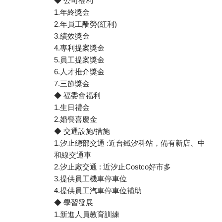
◆ 公司福利
1.年終獎金
2.年員工酬勞(紅利)
3.績效獎金
4.專利提案獎金
5.員工提案獎金
6.人才推介獎金
7.三節獎金
◆ 福委會福利
1.生日禮金
2.婚喪喜慶金
◆ 交通設施/措施
1.汐止總部交通 :近台鐵汐科站，備有新店、中
和線交通車
2.汐止廠交通 : 近汐止Costco好市多
3.提供員工機車停車位
4.提供員工汽車停車位補助
◆ 學習發展
1.新進人員教育訓練