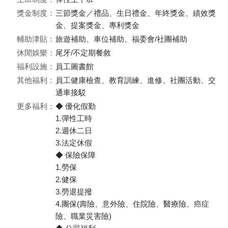
獎金制度：
三節獎金／禮品、生日禮金、年終獎金、績效獎
金、提案獎金、專利獎金
輔助津貼：
旅遊補助、車位補助、福委會/社團補助
休閒娛樂：
尾牙/不定期餐敘
福利設施：
員工圖書館
其他福利：
員工健康檢查、教育訓練、進修、社團活動、交
通車接駁
更多福利：
◆ 優化假勤
1.彈性工時
2.週休二日
3.法定休假
◆ 保險保障
1.勞保
2.健保
3.勞退提撥
4.團保(壽險、意外險、住院險、醫療險、癌症
險、職業災害險)