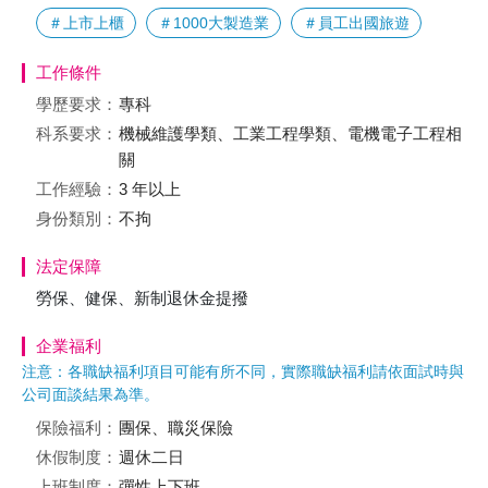
＃上市上櫃
＃1000大製造業
＃員工出國旅遊
工作條件
學歷要求：
專科
科系要求：
機械維護學類、工業工程學類、電機電子工程相
關
工作經驗：
3 年以上
身份類別：
不拘
法定保障
勞保、健保、新制退休金提撥
企業福利
注意：各職缺福利項目可能有所不同，實際職缺福利請依面試時與
公司面談結果為準。
保險福利：
團保、職災保險
休假制度：
週休二日
上班制度：
彈性上下班