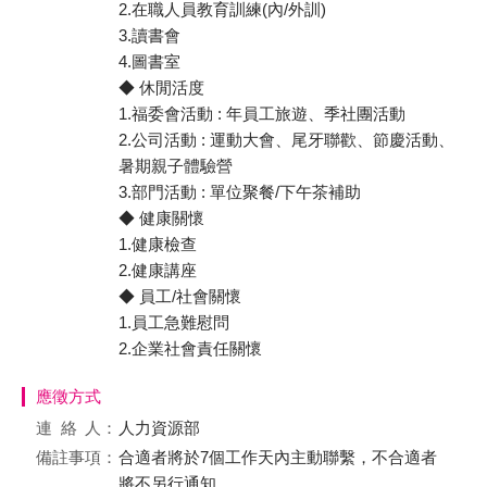
2.在職人員教育訓練(內/外訓)
3.讀書會
4.圖書室
◆ 休閒活度
1.福委會活動 : 年員工旅遊、季社團活動
2.公司活動 : 運動大會、尾牙聯歡、節慶活動、
暑期親子體驗營
3.部門活動 : 單位聚餐/下午茶補助
◆ 健康關懷
1.健康檢查
2.健康講座
◆ 員工/社會關懷
1.員工急難慰問
2.企業社會責任關懷
應徵方式
連絡
人：
人力資源部
備註事項：
合適者將於7個工作天內主動聯繫，不合適者
將不另行通知