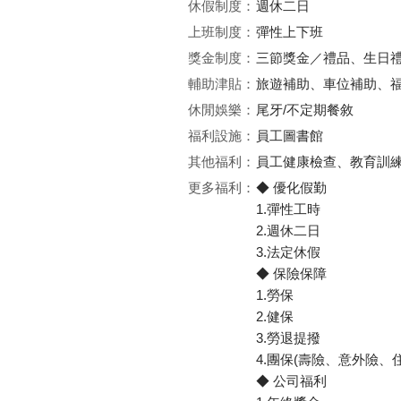
休假制度：
週休二日
上班制度：
彈性上下班
獎金制度：
三節獎金／禮品、生日
輔助津貼：
旅遊補助、車位補助、福
休閒娛樂：
尾牙/不定期餐敘
福利設施：
員工圖書館
其他福利：
員工健康檢查、教育訓
更多福利：
◆ 優化假勤
1.彈性工時
2.週休二日
3.法定休假
◆ 保險保障
1.勞保
2.健保
3.勞退提撥
4.團保(壽險、意外險
◆ 公司福利