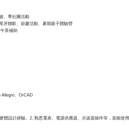
工旅遊、季社團活動
會、尾牙聯歡、節慶活動、暑期親子體驗營
/下午茶補助
llegro、OrCAD
硬體設計經驗。2. 熟悉電表、電源供應器、示波器操作等，並能使用 Cadenc
。