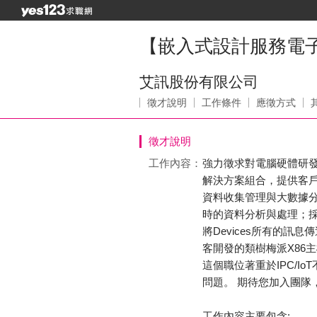
【嵌入式設計服務電子研
艾訊股份有限公司
徵才說明
工作條件
應徵方式
徵才說明
工作內容：
強力徵求對電腦硬體研發充
解決方案組合，提供客戶
資料收集管理與大數據分析；也
時的資料分析與處理；採用X
將Devices所有的訊息傳送至
客開發的類樹梅派X86
這個職位著重於IPC/
問題。 期待您加入團隊
工作內容主要包含: