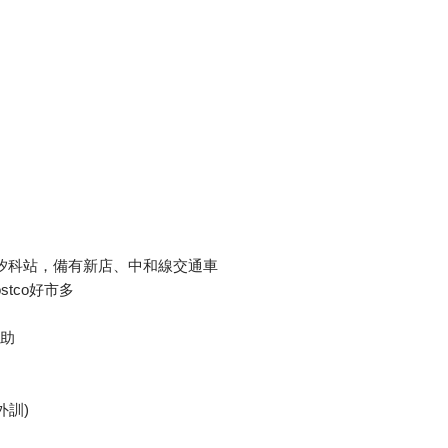
台鐵汐科站，備有新店、中和線交通車
stco好市多
補助
外訓)