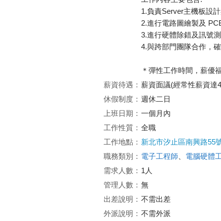
1.負責Server主機板
2.進行電路圖繪製及 PCB 
3.進行硬體除錯及訊號
4.與跨部門團隊合作，
＊彈性工作時間，薪優福
薪資待遇：
薪資面議(經常性薪資達4
休假制度：
週休二日
上班日期：
一個月內
工作性質：
全職
工作地點：
新北市汐止區南興路55號
職務類別：
電子工程師
、
電腦硬體
需求人數：
1人
管理人數：
無
出差說明：
不需出差
外派說明：
不需外派