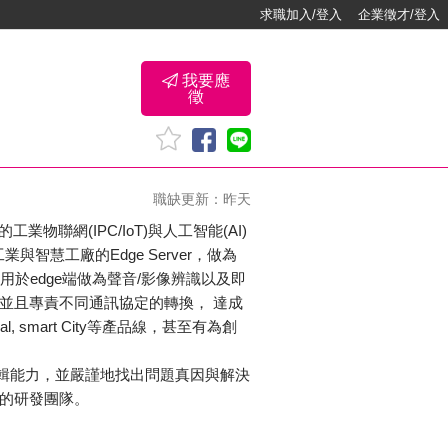
求職加入/登入
企業徵才/登入
我要應
徵
職缺更新：昨天
聯網(IPC/IoT)與人工智能(AI)
慧工廠的Edge Server，做為
， 應用於edge端做為聲音/影像辨識以及即
ces並且專責不同通訊協定的轉換， 達成
cal, smart City等產品線，甚至有為創
邏輯能力，並嚴謹地找出問題真因與解決
級的研發團隊。