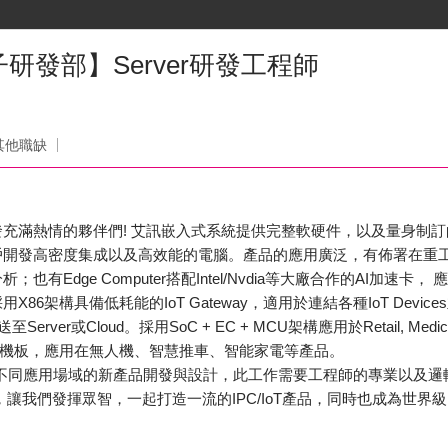
發部】Server研發工程師
其他職缺
滿熱情的夥伴們! 艾訊嵌入式系統提供完整軟硬件，以及量身制訂的工業物
開發高密度集成以及高效能的電腦。產品的應用廣泛，有佈署在重工業與智
有Edge Computer搭配Intel/Nvdia等大廠合作的AI加速卡
86架構具備低耗能的IoT Gateway，適用於連結各種IoT Devi
Server或Cloud。採用SoC + EC + MCU架構應用於Retail, Medi
主機板，應用在無人機、智慧推車、智能家電等產品。
IoT不同應用場域的新產品開發與設計，此工作需要工程師的專業以及
，讓我們發揮眾智，一起打造一流的IPC/IoT產品，同時也成為世界