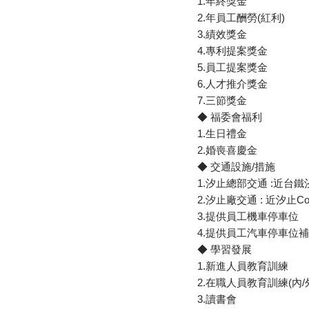
1.年終獎金
2.年員工酬勞(紅利)
3.績效獎金
4.專利提案獎金
5.員工提案獎金
6.人才推介獎金
7.三節獎金
◆ 福委會福利
1.生日禮金
2.婚喪喜慶金
◆ 交通設施/措施
1.汐止總部交通 :近
2.汐止廠交通 : 近汐止Co
3.提供員工機車停車位
4.提供員工汽車停車位
◆ 學習發展
1.新進人員教育訓練
2.在職人員教育訓練(內/
3.讀書會