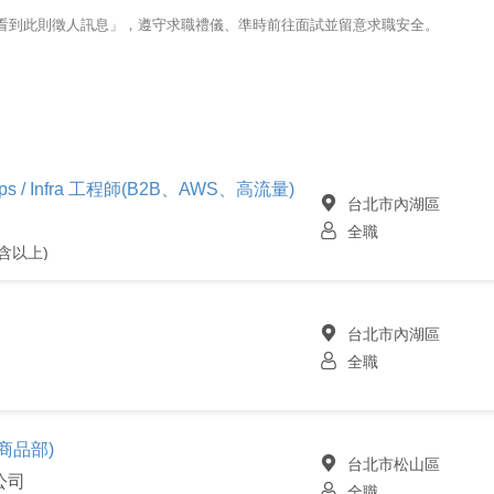
123看到此則徵人訊息」，遵守求職禮儀、準時前往面試並留意求職安全。
ps / Infra 工程師(B2B、AWS、高流量)
台北市內湖區
全職
含以上)
台北市內湖區
全職
商品部)
台北市松山區
公司
全職