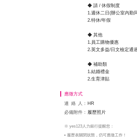
◆ 請 / 休假制度
1.週休二日(辦公室內勤
2.特休/年假
◆ 其他
1.員工購物優惠
2.英文多益/日文檢定通
◆ 補助類
1.結婚禮金
2.生育津貼
應徵方式
連絡
人：
HR
必備附件：
履歷照片
※ yes123人力銀行提醒您：
• 履歷表關閉狀態，仍可應徵工作！