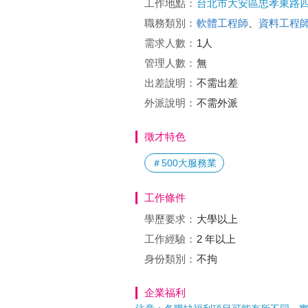
工作地點：
台北市大安區忠孝東路四段
職務類別：
軟體工程師
、
資料工程
需求人數：
1人
管理人數：
無
出差說明：
不需出差
外派說明：
不需外派
徵才特色
＃500大服務業
工作條件
學歷要求：
大學以上
工作經驗：
2 年以上
身份類別：
不拘
企業福利