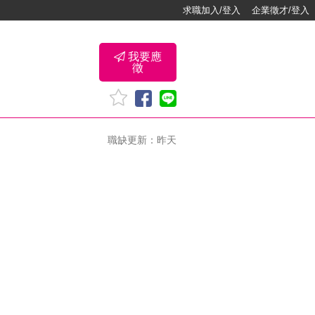
求職加入/登入
企業徵才/登入
我要應
徵
職缺更新：昨天