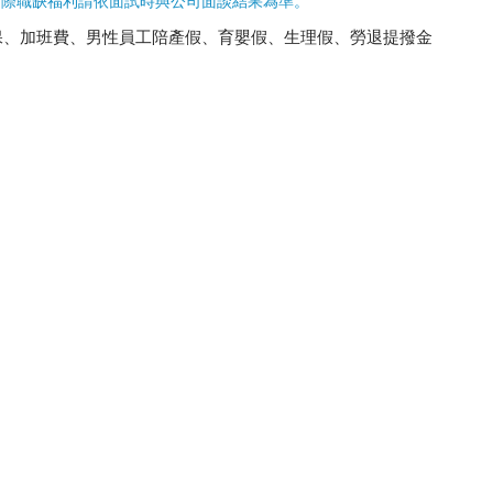
實際職缺福利請依面試時與公司面談結果為準。
保、加班費、男性員工陪產假、育嬰假、生理假、勞退提撥金