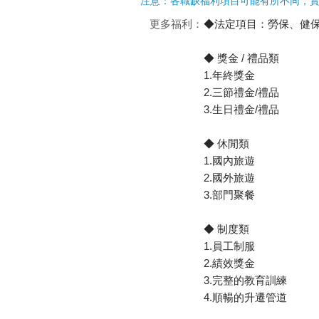
注意：各職缺福利項目可能有所不同，
更多福利：
◆法定項目：勞保、健
◆ 獎金 / 禮品類
1.年終獎金
2.三節禮金/禮品
3.生日禮金/禮品
◆ 休閒類
1.國內旅遊
2.國外旅遊
3.部門聚餐
◆ 制度類
1.員工制服
2.績效獎金
3.完整的教育訓練
4.順暢的升遷管道