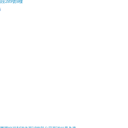
289號8樓
師