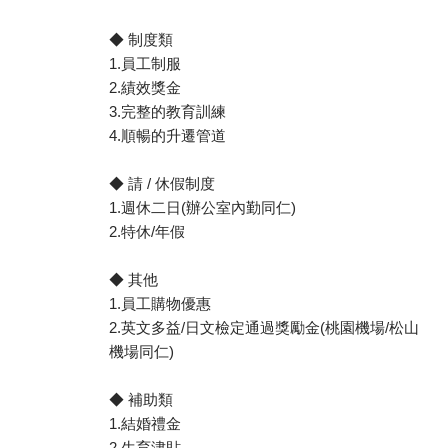
◆ 制度類
1.員工制服
2.績效獎金
3.完整的教育訓練
4.順暢的升遷管道
◆ 請 / 休假制度
1.週休二日(辦公室內勤同仁)
2.特休/年假
◆ 其他
1.員工購物優惠
2.英文多益/日文檢定通過獎勵金(桃園機場/松山
機場同仁)
◆ 補助類
1.結婚禮金
2.生育津貼