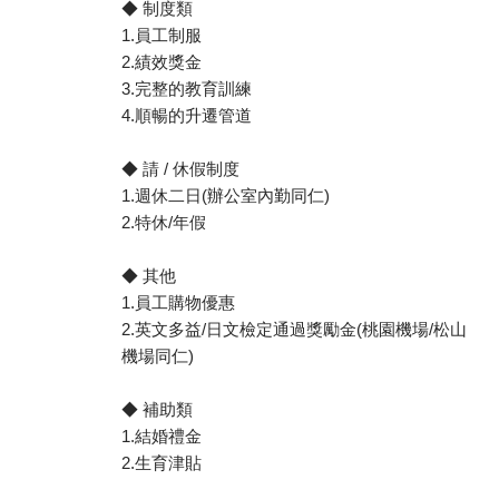
◆ 制度類
1.員工制服
2.績效獎金
3.完整的教育訓練
4.順暢的升遷管道
◆ 請 / 休假制度
1.週休二日(辦公室內勤同仁)
2.特休/年假
◆ 其他
1.員工購物優惠
2.英文多益/日文檢定通過獎勵金(桃園機場/松山
機場同仁)
◆ 補助類
1.結婚禮金
2.生育津貼