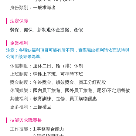
身份類別：
一般求職者
法定保障
勞保、健保、新制退休金提撥、產假
企業福利
注意：各職缺福利項目可能有所不同，實際職缺福利請依面試時與
公司面談結果為準。
休假制度：
週休二日、輪（排）休制
上班制度：
彈性上下班、可準時下班
獎金制度：
年終獎金、績效獎金、員工分紅配股
休閒娛樂：
國內員工旅遊、國外員工旅遊、尾牙/不定期餐敘
其他福利：
教育訓練、進修、員工購物優惠
更多福利：
三節禮品
技能與求職專長
工作技能：
1.事務整合能力