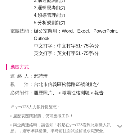
2.溝通協調能力
3.邏輯思考能力
4.領導管理能力
5.分析規劃能力
電腦技能：
辦公室應用：Word、Excel、PowerPoint、
Outlook
中文打字：中文打字51~75字/分
英文打字：英文打字51~75字/分
應徵方式
連絡
人：
邢詩琦
親 洽：
台北市信義區松德路65號8樓之4
必備附件：
履歷照片、＜職場性格測驗＞報告
※ yes123人力銀行提醒您：
• 履歷表關閉狀態，仍可應徵工作！
• 與企業連絡時，請告知「我是在yes123看到此則徵人訊
息」，遵守求職禮儀、準時前往面試並留意求職安全。