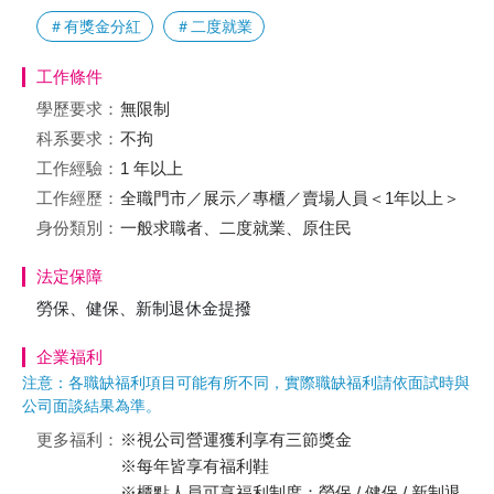
＃有獎金分紅
＃二度就業
工作條件
學歷要求：
無限制
科系要求：
不拘
工作經驗：
1 年以上
工作經歷：
全職門市／展示／專櫃／賣場人員＜1年以上＞
身份類別：
一般求職者、二度就業、原住民
法定保障
勞保、健保、新制退休金提撥
企業福利
注意：各職缺福利項目可能有所不同，實際職缺福利請依面試時與
公司面談結果為準。
更多福利：
※視公司營運獲利享有三節獎金
※每年皆享有福利鞋
※櫃點人員可享福利制度：勞保 / 健保 / 新制退