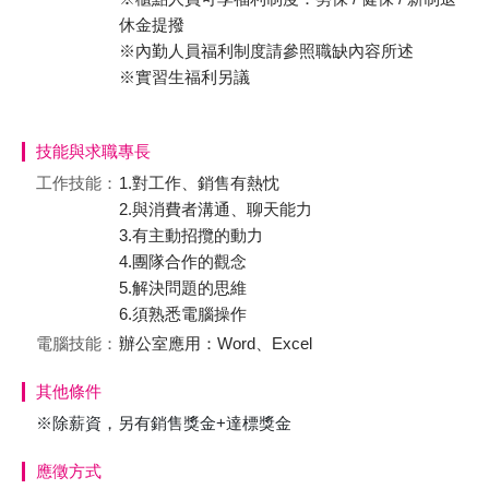
休金提撥
※內勤人員福利制度請參照職缺內容所述
※實習生福利另議
技能與求職專長
工作技能：
1.對工作、銷售有熱忱
2.與消費者溝通、聊天能力
3.有主動招攬的動力
4.團隊合作的觀念
5.解決問題的思維
6.須熟悉電腦操作
電腦技能：
辦公室應用：Word、Excel
其他條件
※除薪資，另有銷售獎金+達標獎金
應徵方式