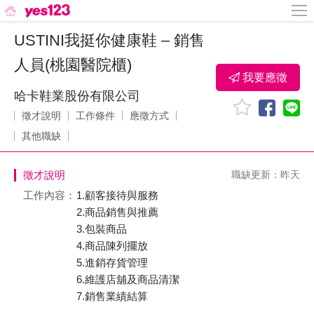
USTINI我挺你健康鞋 – 銷售
人員(桃園醫院櫃)
我要應徵
哈卡鞋業股份有限公司
徵才說明
工作條件
應徵方式
其他職缺
徵才說明
職缺更新：昨天
工作內容：
1.顧客接待與服務
2.商品銷售與推薦
3.包裝商品
4.商品陳列擺放
5.進銷存貨管理
6.維護店舖及商品清潔
7.銷售業績結算