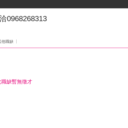
968268313
其他職缺
此職缺暫無徵才