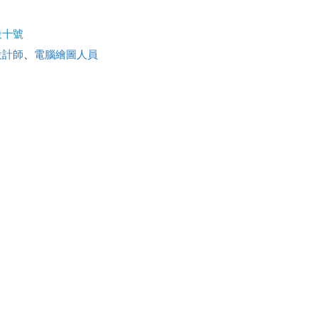
段十號
設計師
、
電腦繪圖人員