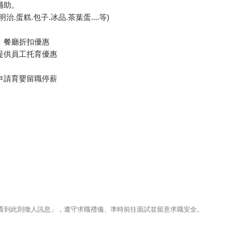
補助。
.蛋糕.包子.冰品.茶葉蛋....等)
、餐廳折扣優惠
提供員工托育優惠
申請育嬰留職停薪
123看到此則徵人訊息」，遵守求職禮儀、準時前往面試並留意求職安全。