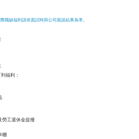
實際職缺福利請依面試時與公司面談結果為準。
股
店
下列福利：
品
及勞工退休金提撥
車棚