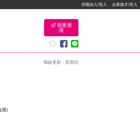
求職加入/登入
企業徵才/登入
我要應
徵
職缺更新：星期四
擔)