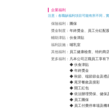
企業福利
注意：各職缺福利項目可能有所不同，
保險福利：
團保
獎金制度：
年終獎金、員工分紅配
輔助津貼：
伙食津貼
福利設施：
哺乳室
其他福利：
員工健康檢查、特約商
更多福利：
凡本公司正職員工享有
◆ 伙食津貼
◆ 年終獎金
◆ 秋節、端節節金及禮
◆ 尾牙餐敘及摸彩
◆ 開工紅包
◆ 依法辦理勞保、健保
◆ 員工團保
◆ 員工付費停車場及機