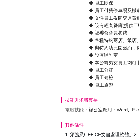
◆ 員工團保
◆ 員工付費停車場及機
◆ 女性員工夜間交通費
◆ 設有輕食餐廳(提供三明治
◆ 福委會會員餐費
◆ 各種特約商店、飯店
◆ 與特約幼兒園簽約，
◆ 設有哺乳室
◆ 本公司男女員工均可
◆ 員工分紅
◆ 員工健檢
◆ 員工旅遊
技能與求職專長
電腦技能：
辦公室應用：Word、Excel
其他條件
1. 須熟悉OFFICE文書處理軟體