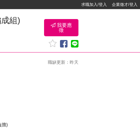
求職加入/登入
企業徵才/登入
成組)
我要應
徵
職缺更新：昨天
擔)