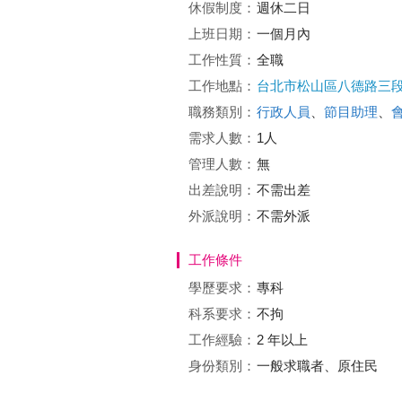
休假制度：
週休二日
上班日期：
一個月內
工作性質：
全職
工作地點：
台北市松山區八德路三
職務類別：
行政人員
、
節目助理
、
需求人數：
1人
管理人數：
無
出差說明：
不需出差
外派說明：
不需外派
工作條件
學歷要求：
專科
科系要求：
不拘
工作經驗：
2 年以上
身份類別：
一般求職者、原住民