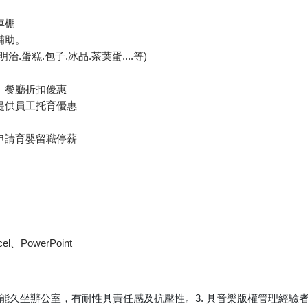
車棚
補助。
.蛋糕.包子.冰品.茶葉蛋....等)
、餐廳折扣優惠
提供員工托育優惠
申請育嬰留職停薪
、PowerPoint
。2. 能久坐辦公室，有耐性具責任感及抗壓性。3. 具音樂版權管理經驗