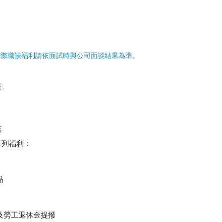
實際職缺福利請依面試時與公司面談結果為準。
股
店
下列福利：
品
及勞工退休金提撥