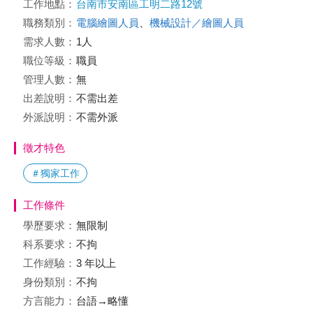
工作地點：
台南市安南區工明二路12號
職務類別：
電腦繪圖人員
、
機械設計／繪圖人員
需求人數：
1人
職位等級：
職員
管理人數：
無
出差說明：
不需出差
外派說明：
不需外派
徵才特色
＃獨家工作
工作條件
學歷要求：
無限制
科系要求：
不拘
工作經驗：
3 年以上
身份類別：
不拘
方言能力：
台語→略懂