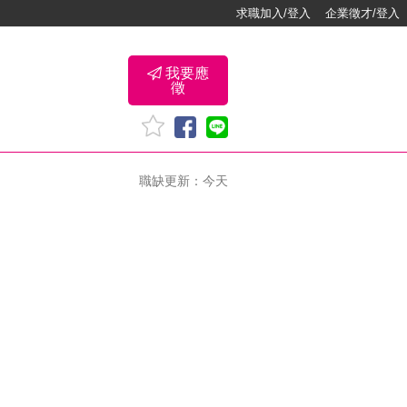
求職加入/登入
企業徵才/登入
我要應
徵
職缺更新：今天