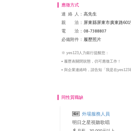
應徵方式
連絡
人：
高先生
親 洽：
屏東縣屏東市廣東路60
電 洽：
必備附件：
履歷照片
※ yes123人力銀行提醒您：
• 履歷表關閉狀態，仍可應徵工作！
• 與企業連絡時，請告知「我是在yes
同性質職缺
外場服務人員
明日之星視聽歌唱
月薪 30,000元以上