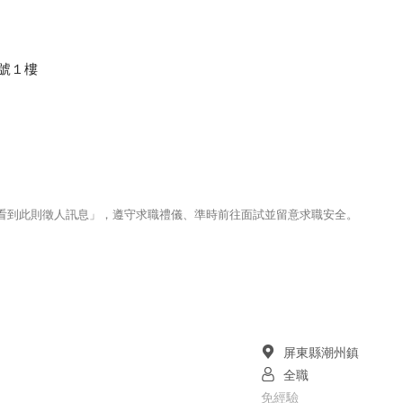
1號１樓
123看到此則徵人訊息」，遵守求職禮儀、準時前往面試並留意求職安全。
屏東縣潮州鎮
全職
免經驗