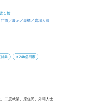
1號１樓
、
門市／展示／專櫃／賣場人員
度就業
＃24h必回覆
生、二度就業、原住民、外籍人士