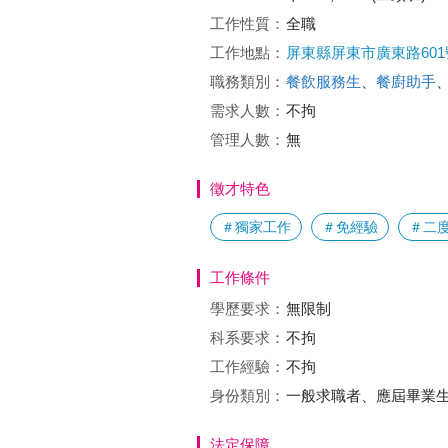
工作性質：
全職
工作地點：
屏東縣屏東市廣東路60
職務類別：
餐飲服務生
、
餐廚助手
需求人數：
不拘
管理人數：
無
徵才特色
＃獨家工作
＃免經驗
＃二
工作條件
學歷要求：
無限制
科系要求：
不拘
工作經驗：
不拘
身份類別：
一般求職者、應屆畢業
法定保障